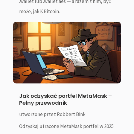
.wallet lub .wallet.aes — a razem z nim, być
może, jakiś Bitcoin.
Jak odzyskać portfel MetaMask –
Pełny przewodnik
utworzone przez
Robbert Bink
Odzyskaj utracone MetaMask portfel w 2025