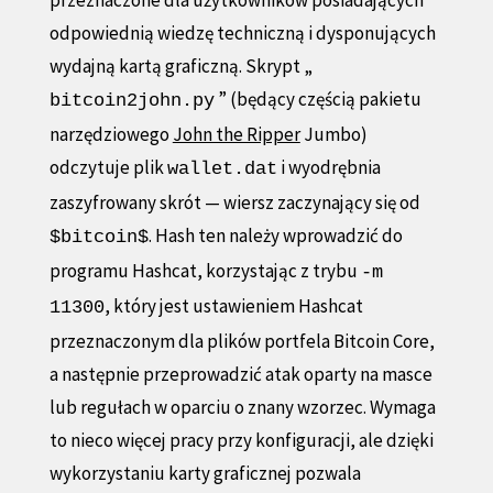
odpowiednią wiedzę techniczną i dysponujących
wydajną kartą graficzną. Skrypt „
” (będący częścią pakietu
bitcoin2john.py
narzędziowego
John the Ripper
Jumbo)
odczytuje plik
i wyodrębnia
wallet.dat
zaszyfrowany skrót — wiersz zaczynający się od
. Hash ten należy wprowadzić do
$bitcoin$
programu Hashcat, korzystając z trybu
-m
, który jest ustawieniem Hashcat
11300
przeznaczonym dla plików portfela Bitcoin Core,
a następnie przeprowadzić atak oparty na masce
lub regułach w oparciu o znany wzorzec. Wymaga
to nieco więcej pracy przy konfiguracji, ale dzięki
wykorzystaniu karty graficznej pozwala