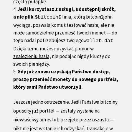
częstą pułapkę.
Jeśli korzystasz z usługi, udostępnij skrót,
a nie plik.
linia, którą bitcoin2john
$bitcoin$
wyciąga, pozwala komuś testować hasła, ale nie
może samodzielnie przenieść twoich monet — do
tego nadal potrzebujesz twojego
wallet.dat
Dzięki temu możesz
uzyskać pomoc w
znalezieniu hasła,
nie podając nigdy kluczy do
swoich pieniędzy.
Gdy już znowu uzyskają Państwo dostęp,
proszę przenieść monety do nowego portfela,
który sami Państwo utworzyli.
Jeszcze jedno ostrzeżenie. Jeśli Państwa bitcoiny
opuściły już portfel — zostały wysłane na
niewłaściwy adres lub
przejęte przez oszusta
—
nikt nie jest w stanie ich odzyskać. Transakcje w