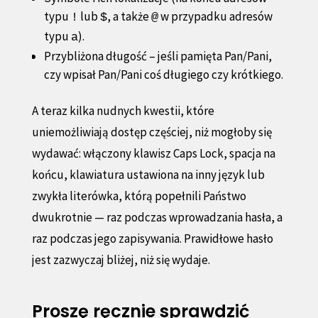
typu
lub
, a także
w przypadku adresów
!
$
@
typu
).
a
Przybliżona długość – jeśli pamięta Pan/Pani,
czy wpisał Pan/Pani coś długiego czy krótkiego.
A teraz kilka nudnych kwestii, które
uniemożliwiają dostęp częściej, niż mogłoby się
wydawać: włączony klawisz Caps Lock, spacja na
końcu, klawiatura ustawiona na inny język lub
zwykła literówka, którą popełnili Państwo
dwukrotnie — raz podczas wprowadzania hasła, a
raz podczas jego zapisywania. Prawidłowe hasło
jest zazwyczaj bliżej, niż się wydaje.
Proszę ręcznie sprawdzić