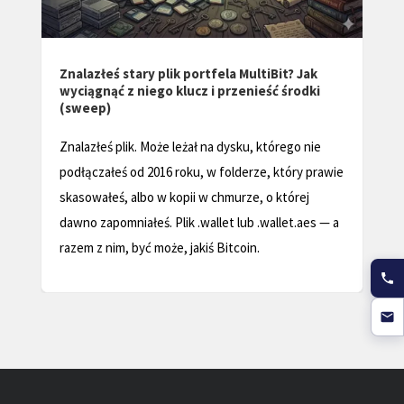
Jak odzyskać portfel MetaMask – Pełny
przewodnik
Odzyskaj utracone MetaMask portfel w 2025 roku
dzięki naszemu kompleksowemu przewodnikowi
rozwiązywania problemów. Dowiedz się, jak
e
uzyskać dostęp do zasobów kryptograficznych i
chronić swoją tożsamość cyfrową.