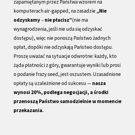
zapamiętanym przez Państwa wzorem na
komputerach air-gapped, na zasadzie
„Nie
odzyskamy
–
nie płacisz”
(nie ma
wynagrodzenia, jeśli nie uda się odzyskać
dostępu), więc nie ponoszą Państwo żadnych
opłat, dopóki nie odzyskają Państwo dostępu.
Proszę uważać na sytuacje odwrotne: każdy, kto
żąda płatności z góry, gwarantuje wyniki lub prosi
o podanie frazy seed, jest oszustem. Uzasadnione
opłaty są uzależnione od sukcesu —
nasza
wynosi 20%, podlega negocjacji, a środki
przenoszą Państwo samodzielnie w momencie
przekazania.