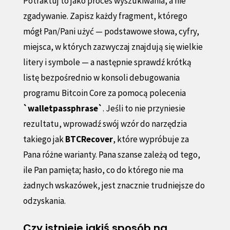
Potraktuj to jako proces wyszukiwania, a nie
zgadywanie. Zapisz każdy fragment, którego
mógł Pan/Pani użyć — podstawowe słowa, cyfry,
miejsca, w których zazwyczaj znajdują się wielkie
litery i symbole — a następnie sprawdź krótką
listę bezpośrednio w konsoli debugowania
programu Bitcoin Core za pomocą polecenia
`walletpassphrase`
. Jeśli to nie przyniesie
rezultatu, wprowadź swój wzór do narzędzia
takiego jak
BTCRecover
, które wypróbuje za
Pana różne warianty. Pana szanse zależą od tego,
ile Pan pamięta; hasło, co do którego nie ma
żadnych wskazówek, jest znacznie trudniejsze do
odzyskania.
Czy istnieje jakiś sposób na