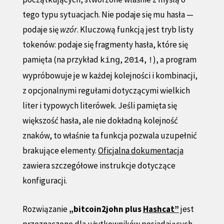
tego typu sytuacjach. Nie podaje się mu hasła —
podaje się
wzór
. Kluczową funkcją jest tryb listy
tokenów: podaje się fragmenty hasła, które się
pamięta (na przykład
,
,
), a program
king
2014
!
wypróbowuje je w każdej kolejności i kombinacji,
z opcjonalnymi regułami dotyczącymi wielkich
liter i typowych literówek. Jeśli pamięta się
większość hasła, ale nie dokładną kolejność
znaków, to właśnie ta funkcja pozwala uzupełnić
brakujące elementy.
Oficjalna dokumentacja
zawiera szczegółowe instrukcje dotyczące
konfiguracji.
Rozwiązanie
„bitcoin2john plus
Hashcat”
jest
przeznaczone dla użytkowników posiadających