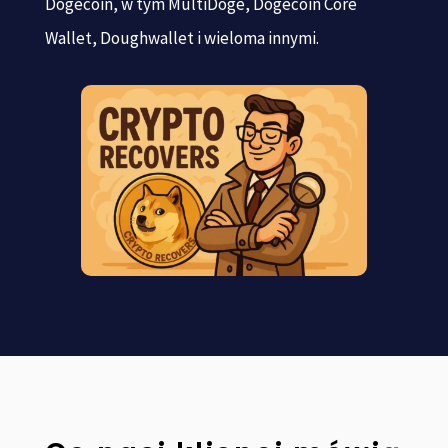
Dogecoin, w tym MultiDoge, Dogecoin Core
Wallet, Doughwallet i wieloma innymi.