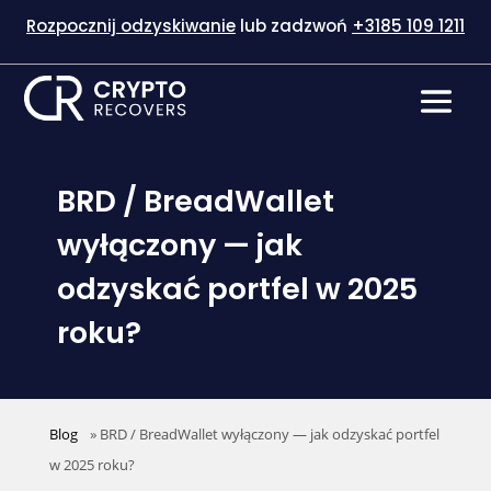
Rozpocznij odzyskiwanie
lub zadzwoń
+3185 109 1211
BRD / BreadWallet
wyłączony — jak
odzyskać portfel w 2025
roku?
Blog
»
BRD / BreadWallet wyłączony — jak odzyskać portfel
w 2025 roku?