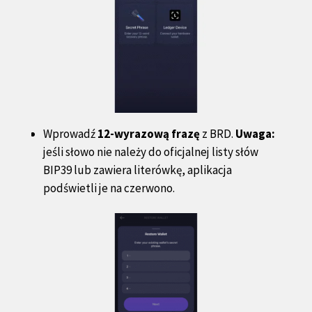
Wprowadź
12-wyrazową frazę
z BRD.
Uwaga:
jeśli słowo nie należy do oficjalnej listy słów
BIP39 lub zawiera literówkę, aplikacja
podświetli je na czerwono.