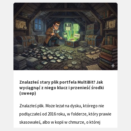
Jak odzyskać portfel MetaMask – Pełny
przewodnik
Odzyskaj utracony portfel MetaMask, korzystając
z naszego obszernego przewodnika dotyczącego
rozwiązywania problemów. Dowiedz się, jak
ie
uzyskać dostęp do swojego portfela
kryptowalutowego.
a