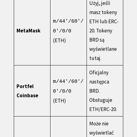
Użyj, jeśli
masz tokeny
ETH lub ERC-
m/44'/60'/
MetaMask
20. Tokeny
0'/0/0
BRD są
(ETH)
wyświetlane
tutaj.
Oficjalny
następca
m/44'/60'/
Portfel
BRD.
0'/0/0
Coinbase
Obsługuje
(ETH)
ETH/ERC-20.
Może nie
wyświetlać