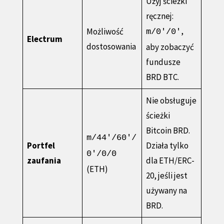
Użyj ścieżki
ręcznej:
,
Możliwość
m/0'/0'
Electrum
dostosowania
aby zobaczyć
fundusze
BRD BTC.
Nie obsługuje
ścieżki
Bitcoin BRD.
m/44'/60'/
Portfel
Działa tylko
0'/0/0
zaufania
dla ETH/ERC-
(ETH)
20, jeśli jest
używany na
BRD.