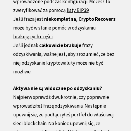
wprowadzone podczas konfiguracji. Możesz to
zweryfikować za pomocą
listy BIP39
.
Jeśli fraza jest
niekompletna
,
Crypto Recovers
może być w stanie pomóc w odzyskaniu
brakujących części
.
Jeśli jednak
całkowicie brakuje
frazy
odzyskiwania, ważne jest, aby zrozumieć, że bez
niej odzyskanie kryptowaluty może nie być
możliwe.
Aktywa nie są widoczne po odzyskaniu?
Najpierw sprawdź dwukrotnie, czy poprawnie
wprowadziłeś frazę odzyskiwania. Następnie
upewnij się, że podłączyłeś portfel do właściwej
sieci blockchain. Na koniec upewnij się, że