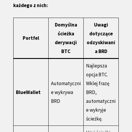
każdego z nich:
Domyślna
Uwagi
ścieżka
dotyczące
Portfel
derywacji
odzyskiwani
BTC
a BRD
Najlepsza
opcja BTC.
Automatyczni
Wklej frazę
BlueWallet
e wykrywa
BRD,
BRD
automatyczni
e wykryje
ścieżkę.