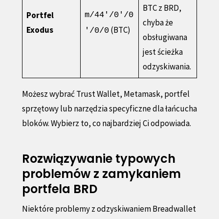
BTC z BRD,
Portfel
m/44'/0'/0
chyba że
Exodus
(BTC)
'/0/0
obsługiwana
jest ścieżka
odzyskiwania.
Możesz wybrać Trust Wallet, Metamask, portfel
sprzętowy lub narzędzia specyficzne dla łańcucha
bloków. Wybierz to, co najbardziej Ci odpowiada.
Rozwiązywanie typowych
problemów z zamykaniem
portfela BRD
Niektóre problemy z odzyskiwaniem Breadwallet