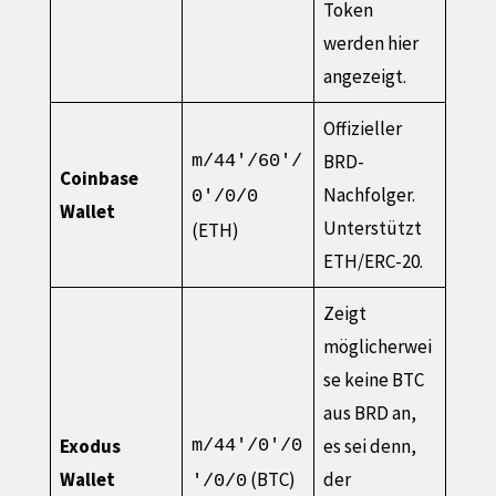
Token
werden hier
angezeigt.
Offizieller
BRD-
m/44'/60'/
Coinbase
Nachfolger.
0'/0/0
Wallet
Unterstützt
(ETH)
ETH/ERC-20.
Zeigt
möglicherwei
se keine BTC
aus BRD an,
Exodus
es sei denn,
m/44'/0'/0
Wallet
(BTC)
der
'/0/0