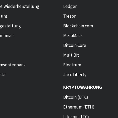
et Wiederherstellung
Ledger
 uns
Trezor
sgestaltung
Blockchain.com
imonials
MetaMask
Bitcoin Core
MultiBit
ensdatenbank
Electrum
akt
Jaxx Liberty
KRYPTOWÄHRUNG
Bitcoin (BTC)
Ethereum (ETH)
Litecoin (LTC)