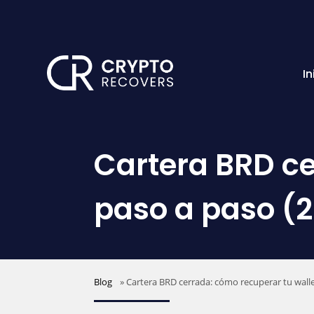
In
Cartera BRD ce
paso a paso (
Blog
»
Cartera BRD cerrada: cómo recuperar tu walle