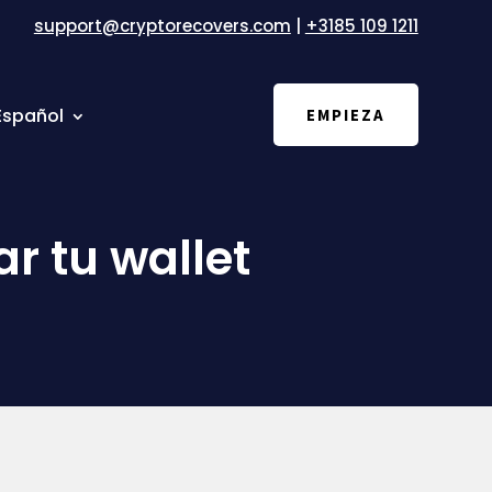
support@cryptorecovers.com
|
+3185 109 1211
Español
EMPIEZA
r tu wallet