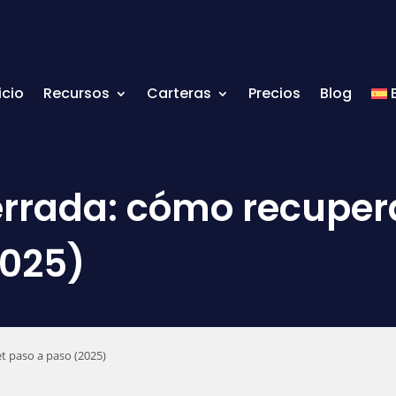
icio
Recursos
Carteras
Precios
Blog
rrada: cómo recupera
2025)
t paso a paso (2025)