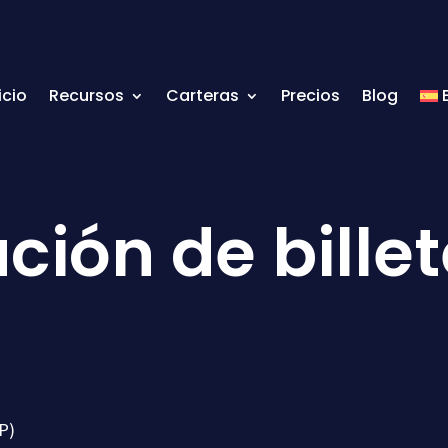
icio
Recursos
Carteras
Precios
Blog
ión de bille
P)