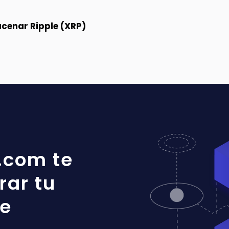
cenar Ripple (XRP)
.com te
rar tu
le