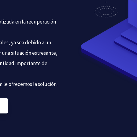
lizada en la recuperación
les, ya sea debido a un
r una situación estresante,
antidad importante de
 le ofrecemos la solución.
S