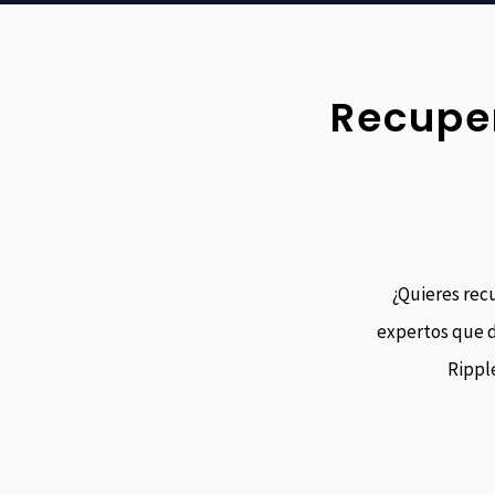
Recuper
¿Quieres rec
expertos que d
Rippl