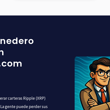
onedero
n
s.com
erar carteras Ripple (XRP)
a. La gente puede perder sus