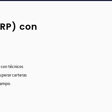
XRP) con
 con técnicos
uperar carteras
campo.