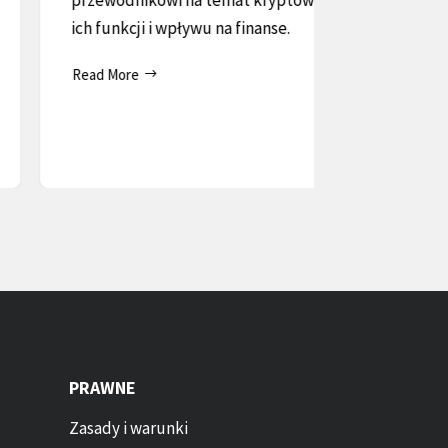
przewodnikowi na temat kryptowalut,
portfel. Do
ich funkcji i wpływu na finanse.
przechowywa
Read More
informacje.
Read More
PRAWNE
Zasady i warunki