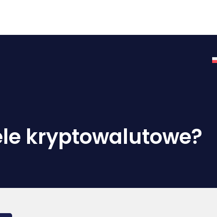
 główna
Zasoby
Odzyskiwanie portfela
Wyce
ele kryptowalutowe?