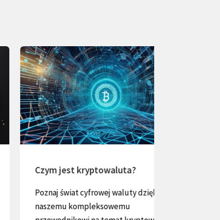
Czym jest kryptowaluta?
Czym jest
odzyskiw
Poznaj świat cyfrowej waluty dzięki
Poznaj znac
naszemu kompleksowemu
frazy odzys