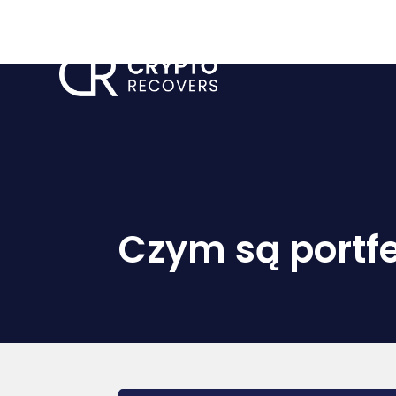
Strona
Czym są portf