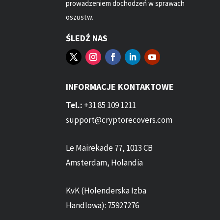
prowadzeniem dochodzeń w sprawach
oszustw.
ŚLEDŹ NAS
INFORMACJE KONTAKTOWE
Tel.:
+31 85 109 1211
support@cryptorecovers.com
Le Mairekade 77, 1013 CB
Amsterdam, Holandia
KvK (Holenderska Izba
Handlowa): 75927276