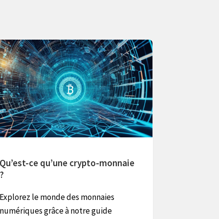
Qu’est-ce qu’une crypto-monnaie
Qu’est-ce
?
Portefeui
Explorez le monde des monnaies
Découvrez c
numériques grâce à notre guide
papier et 