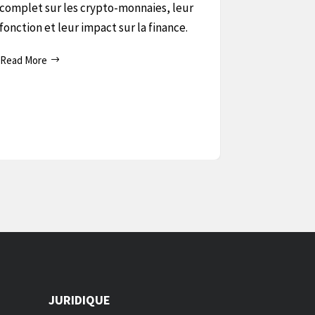
complet sur les crypto-monnaies, leur
stocker en 
fonction et leur impact sur la finance.
monnaies ho
avantages e
Read More
dans le cadr
numériques
Read More
JURIDIQUE