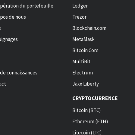
pération du portefeuille
Ledger
opos de nous
Trezor
s
Blockchain.com
ignages
MetaMask
Bitcoin Core
MultiBit
 de connaissances
Electrum
act
Jaxx Liberty
CRYPTOCURRENCE
Bitcoin (BTC)
Ethereum (ETH)
Litecoin (LTC)