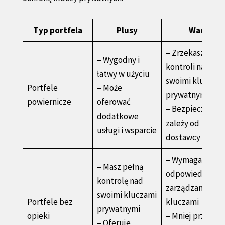
Typ portfela
Plusy
Wady
– Zrzekasz się
– Wygodny i
kontroli nad
łatwy w użyciu
swoimi kluczam
Portfele
– Może
prywatnymi
powiernicze
oferować
– Bezpieczeńst
dodatkowe
zależy od
usługi i wsparcie
dostawcy portfe
– Wymaga
– Masz pełną
odpowiedzialne
kontrolę nad
zarządzania
swoimi kluczami
Portfele bez
kluczami
prywatnymi
opieki
– Mniej przyjazn
– Oferuje