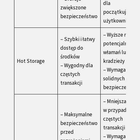
dla
zwiększone
początkujących
bezpieczeństwo
użytkowników
– Wyższe ryzyko
– Szybki i łatwy
potencjalnych
dostęp do
włamań lub
środków
Hot Storage
kradzieży
– Wygodny dla
– Wymaga
częstych
solidnych środ
transakcji
bezpieczeństw
– Mniejsza wygo
w przypadku
– Maksymalne
częstych
bezpieczeństwo
transakcji
przed
– Wymaga