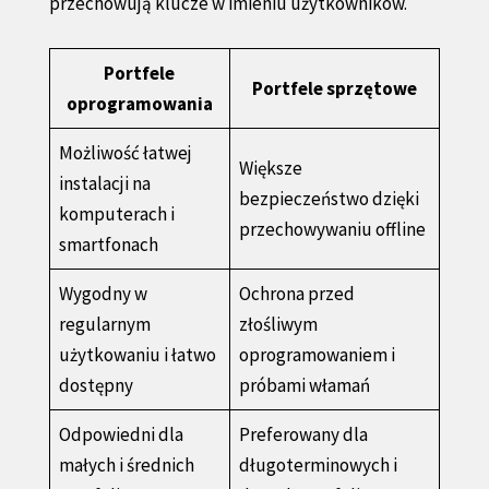
przechowują klucze w imieniu użytkowników.
Portfele
Portfele sprzętowe
oprogramowania
Możliwość łatwej
Większe
instalacji na
bezpieczeństwo dzięki
komputerach i
przechowywaniu offline
smartfonach
Wygodny w
Ochrona przed
regularnym
złośliwym
użytkowaniu i łatwo
oprogramowaniem i
dostępny
próbami włamań
Odpowiedni dla
Preferowany dla
małych i średnich
długoterminowych i