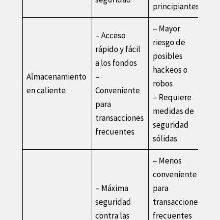
principiantes
– Mayor
– Acceso
riesgo de
rápido y fácil
posibles
a los fondos
hackeos o
Almacenamiento
–
robos
en caliente
Conveniente
– Requiere
para
medidas de
transacciones
seguridad
frecuentes
sólidas
– Menos
conveniente
– Máxima
para
seguridad
transacciones
contra las
frecuentes