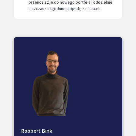
przenosisz je do nowego portfela i oddzielnie
uiszczasz uzgodnioną opłatę za sukces.
Robbert Bink