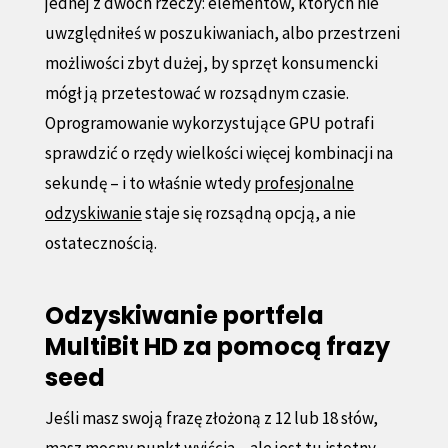
jednej z dwóch rzeczy: elementów, których nie
uwzględniłeś w poszukiwaniach, albo przestrzeni
możliwości zbyt dużej, by sprzęt konsumencki
mógł ją przetestować w rozsądnym czasie.
Oprogramowanie wykorzystujące GPU potrafi
sprawdzić o rzędy wielkości więcej kombinacji na
sekundę – i to właśnie wtedy
profesjonalne
odzyskiwanie
staje się rozsądną opcją, a nie
ostatecznością.
Odzyskiwanie portfela
MultiBit HD za pomocą frazy
seed
Jeśli masz swoją frazę złożoną z 12 lub 18 słów,
masz mocny punkt wyjścia – ale jest tu istotny