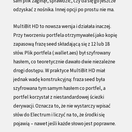
sam plik zaginął, sprawdzić, czy da się go jeszcze
odzyskać z nośnika. Innej opcji po prostu nie ma.
MultiBit HD to nowsza wersja i działała inaczej.
Przy tworzeniu portfela otrzymywałeś jako kopię
zapasową frazę seed składającą się z 12 lub 18
słów. Plik portfela (.wallet.aes) był szyfrowany
hasłem, co teoretycznie dawało dwie niezależne
drogi dostępu. W praktyce MultiBit HD miał
jednak wadę konstrukcyjną: fraza seed była
szyfrowana tym samym hasłem co portfel, a
portfel korzystał z niestandardowej ścieżki
derywacji. Oznacza to, że nie wystarczy wpisać
słów do Electrum i liczyć na to, że środki się
pojawią – nawet jeśli każde słowo jest poprawne.