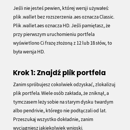
Jeśli nie jesteś pewien, której wersji używałeś:
plik .wallet bez rozszerzenia .aes oznacza Classic.
Plik .wallet.aes oznacza HD. Jeśli pamiętasz, że
przy pierwszym uruchomieniu portfela
wyświetlono Ci frazę złożoną z 12 lub 18 słów, to
była wersja HD.
Krok 1: Znajdź plik portfela
Zanim spróbujesz cokolwiek odzyskać, zlokalizuj
plik portfela. Wiele osób zakłada, że zniknął, a
tymczasem leży sobie na starym dysku twardym
albo pendrivie, którego nie podłączali od lat.
Przeszukaj wszystko dokładnie, zanim
wyciągniesz jakiekolwiek wnioski.