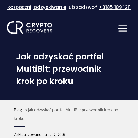
Rozpocznij odzyskiwanie
lub zadzwoń
+3185 109 1211
Jak odzyskać portfel
MultiBit: przewodnik
krok po kroku
Blog
»
Jak odzyskać portfel MultiBit: przewodnik krok po
kroku
Zaktualizowano na Jul 2, 2026