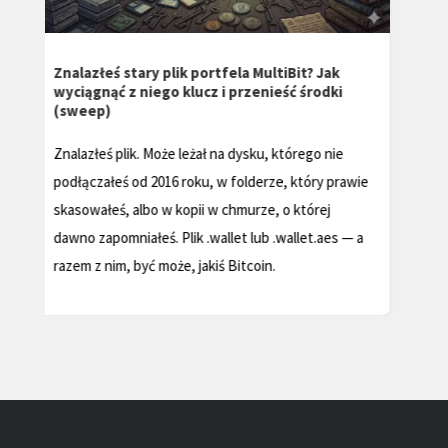
Jak odzyskać portfel MetaMask – Pełny
przewodnik
Odzyskaj utracone MetaMask portfel w 2025 roku
dzięki naszemu kompleksowemu przewodnikowi
rozwiązywania problemów. Dowiedz się, jak
e
uzyskać dostęp do zasobów kryptograficznych i
chronić swoją tożsamość cyfrową.