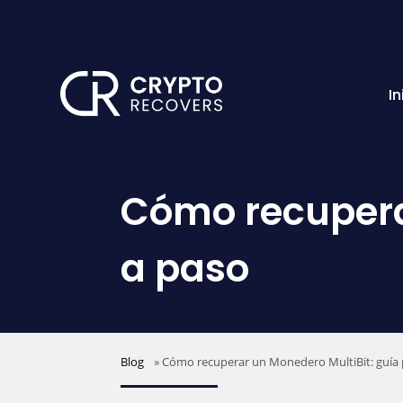
In
Cómo recupera
a paso
Blog
»
Cómo recuperar un Monedero MultiBit: guía 