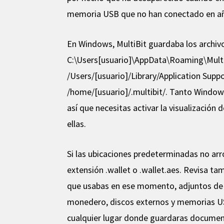
memoria USB que no han conectado en año
En Windows, MultiBit guardaba los archi
C:\Users[usuario]\AppData\Roaming\MultiB
/Users/[usuario]/Library/Application Suppor
/home/[usuario]/.multibit/. Tanto Windo
así que necesitas activar la visualización
ellas.
Si las ubicaciones predeterminadas no arr
extensión .wallet o .wallet.aes. Revisa t
que usabas en ese momento, adjuntos de 
monedero, discos externos y memorias USB
cualquier lugar donde guardaras documen