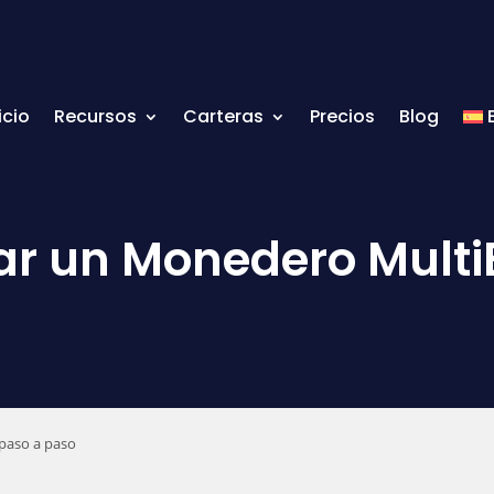
icio
Recursos
Carteras
Precios
Blog
r un Monedero MultiB
paso a paso