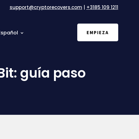
support@cryptorecovers.com
|
+3185 109 1211
Español
EMPIEZA
it: guía paso