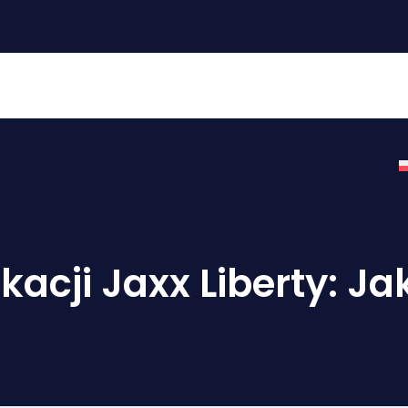
 główna
Zasoby
Odzyskiwanie portfela
Wyce
kacji Jaxx Liberty: J