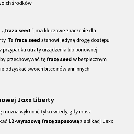
woich środków.
ż
„fraza seed
”, ma kluczowe znaczenie dla
rty. Ta
fraza seed
stanowi jedyną drogę dostępu
przypadku utraty urządzenia lub ponownej
, aby przechowywać tę
frazę seed
w bezpiecznym
nie odzyskać swoich bitcoinów ani innych
sowej Jaxx Liberty
urę można wykonać tylko wtedy, gdy masz
skać
12-wyrazową frazę zapasową
z aplikacji Jaxx