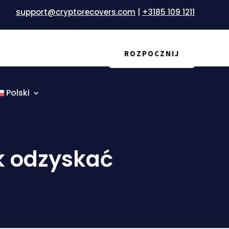
support@cryptorecovers.com
|
+3185 109 1211
na
Blog
ROZPOCZNIJ
Polski
ak odzyskać