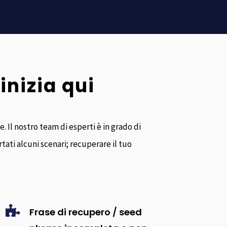
inizia qui
 Il nostro team di esperti è in grado di
tati alcuni scenari; recuperare il tuo

Frase di recupero / seed