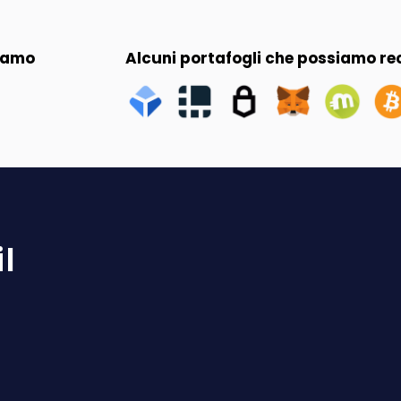
siamo
Alcuni portafogli che possiamo r
l