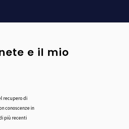
ete e il mio
l recupero di
con conoscenze in
di più recenti