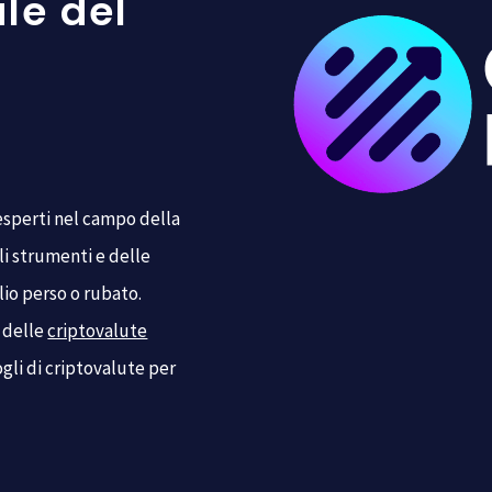
le del
esperti nel campo della
li strumenti e delle
io perso o rubato.
 delle
criptovalute
ogli di criptovalute per