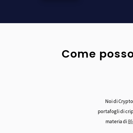
Come posso 
Noi di Crypt
portafogli di cr
materia di
Bl