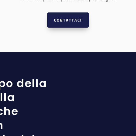
CONTATTACI
po della
lla
che
n