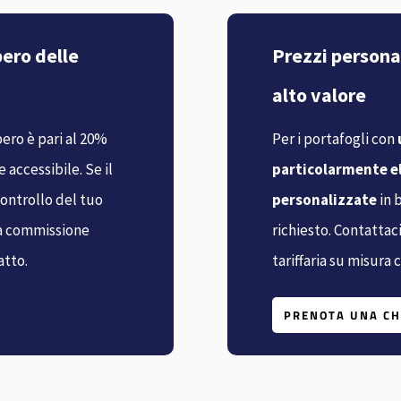
pero delle
Prezzi personal
alto valore
ero è pari al 20%
Per i portafogli con
 accessibile. Se il
particolarmente e
controllo del tuo
personalizzate
in 
la commissione
richiesto. Contattac
atto.
tariffaria su misura 
PRENOTA UNA C