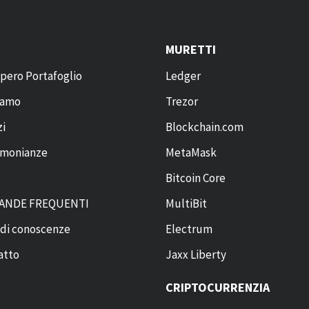
MURETTI
pero Portafoglio
Ledger
siamo
Trezor
zi
Blockchain.com
imonianze
MetaMask
Bitcoin Core
ANDE FREQUENTI
MultiBit
 di conoscenze
Electrum
atto
Jaxx Liberty
CRIPTOCURRENZIA