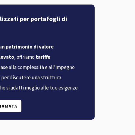
izzati per portafogli di
un patrimonio di valore
levato
, offriamo
tariffe
base alla complessità e all’impegno
i per discutere una struttura
che si adatti meglio alle tue esigenze.
HIAMATA