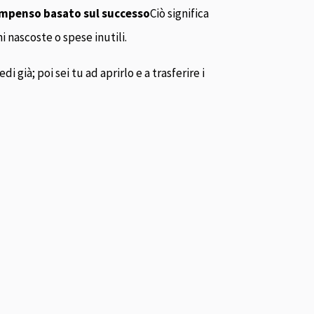
ompenso basato sul successo
Ciò significa
i nascoste o spese inutili.
 già; poi sei tu ad aprirlo e a trasferire i