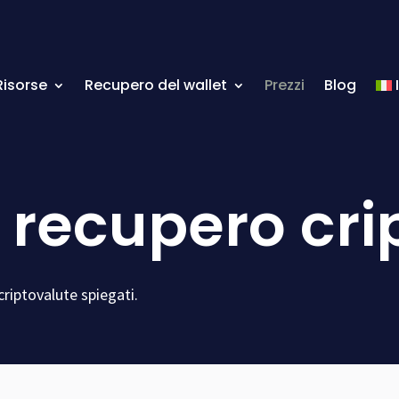
Risorse
Recupero del wallet
Prezzi
Blog
l recupero cr
 criptovalute spiegati.