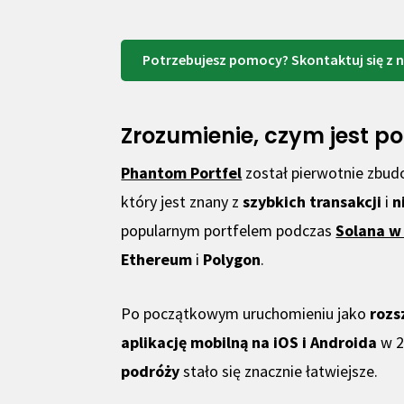
Potrzebujesz pomocy? Skontaktuj się z 
Zrozumienie, czym jest p
Phantom Portfel
został pierwotnie zbud
który jest znany z
szybkich transakcji
i
n
popularnym portfelem podczas
Solana w 
Ethereum
i
Polygon
.
Po początkowym uruchomieniu jako
rozs
aplikację mobilną na iOS i Androida
w 2
podróży
stało się znacznie łatwiejsze.