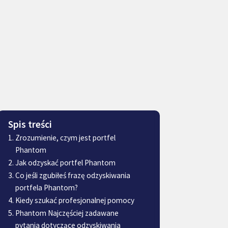
Spis treści
Zrozumienie, czym jest portfel
Phantom
Jak odzyskać portfel Phantom
Co jeśli zgubiłeś frazę odzyskiwania
portfela Phantom?
Kiedy szukać profesjonalnej pomocy
Phantom Najczęściej zadawane
pytania dotyczące odzyskiwania