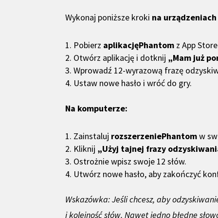
Wykonaj poniższe kroki
na urządzeniach 
Pobierz
aplikacjęPhantom
z App Store
Otwórz aplikację i dotknij
„Mam już por
Wprowadź 12-wyrazową frazę odzyskiw
Ustaw nowe hasło i wróć do gry.
Na komputerze:
Zainstaluj
rozszerzeniePhantom
w sw
Kliknij
„Użyj tajnej frazy odzyskiwani
Ostrożnie wpisz swoje 12 słów.
Utwórz nowe hasło, aby zakończyć konf
Wskazówka: Jeśli chcesz, aby odzyskiwani
i kolejność słów. Nawet jedno błędne słow