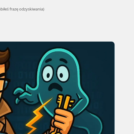
biłeś frazę odzyskiwania)