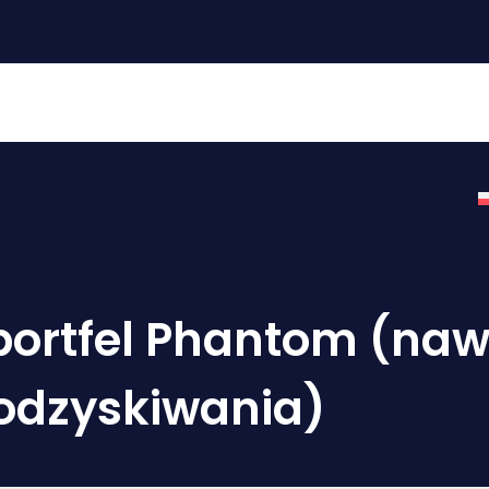
 główna
Zasoby
Odzyskiwanie portfela
Wyce
ortfel Phantom (nawe
 odzyskiwania)