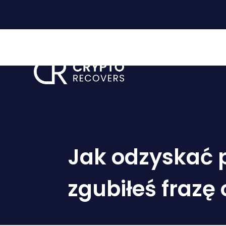
Strona
Jak odzyskać p
zgubiłeś frazę