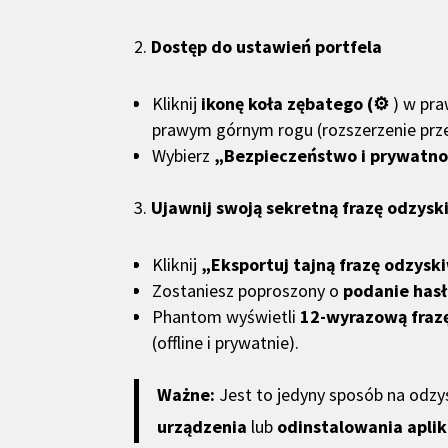
2.
Dostęp do ustawień portfela
Kliknij
ikonę koła zębatego (⚙️
) w pra
prawym górnym rogu (rozszerzenie prze
Wybierz
„Bezpieczeństwo i prywatno
3.
Ujawnij swoją sekretną frazę odzysk
Kliknij
„Eksportuj tajną frazę odzysk
Zostaniesz poproszony o
podanie has
Phantom wyświetli
12-wyrazową fraz
(offline i prywatnie).
Ważne:
Jest to jedyny sposób na odzy
urządzenia
lub
odinstalowania apli