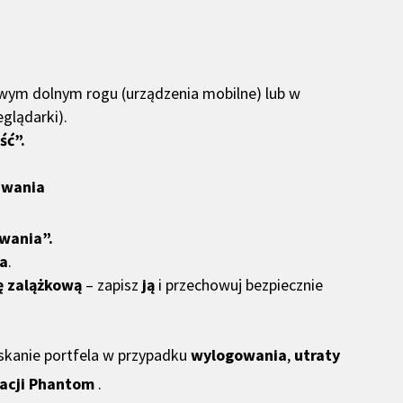
wym dolnym rogu (urządzenia mobilne) lub w
glądarki).
ść”.
iwania
iwania”.
ła
.
ę zalążkową
– zapisz
ją
i przechowuj bezpiecznie
skanie portfela w przypadku
wylogowania
,
utraty
kacji Phantom
.