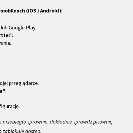
mobilnych (iOS i Android):
 lub Google Play.
tfel”.
ania.
ojej przeglądarce.
a”.
igurację.
e przebiegło sprawnie, dokładnie sprawdź pisownię
o zablokuje dostęp.