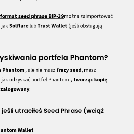
format seed phrase BIP-39
można zaimportować
h jak
Solflare
lub
Trust Wallet
(jeśli obsługują
dzyskiwania portfela Phantom?
la Phantom
, ale nie masz
frazy seed
, masz
o jak odzyskać portfel Phantom
, tworząc kopię
ś zalogowany
:
jeśli utraciłeś Seed Phrase (wciąż
Phantom Wallet