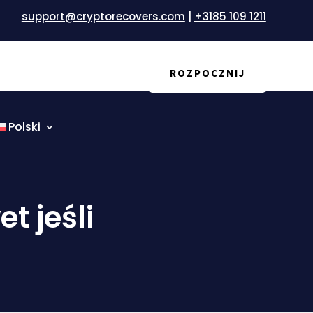
support@cryptorecovers.com
|
+3185 109 1211
na
Blog
ROZPOCZNIJ
Polski
t jeśli