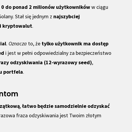
z
0 do ponad 2 milionów użytkowników
w ciągu
olany. Stał się jednym z
najszybciej
ni kryptowalut
.
ial
.
Oznacza
to, że
tylko użytkownik ma dostęp
ed
i jest w pełni odpowiedzialny za bezpieczeństwo
 frazy odzyskiwania (12-wyrazowy seed)
,
 portfela
.
antom
czątkową
,
łatwo będzie samodzielnie odzyskać
razowa fraza odzyskiwania jest Twoim złotym