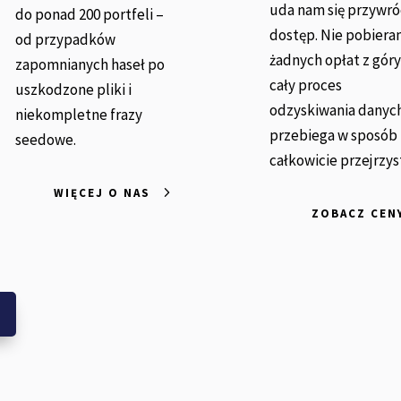
uda nam się przywró
do ponad 200 portfeli –
dostęp. Nie pobier
od przypadków
żadnych opłat z góry
zapomnianych haseł po
cały proces
uszkodzone pliki i
odzyskiwania danyc
niekompletne frazy
przebiega w sposób
seedowe.
całkowicie przejrzys
WIĘCEJ O NAS
ZOBACZ CEN