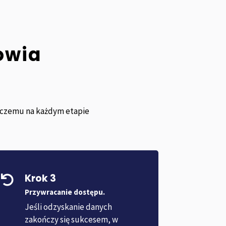
owia
i czemu na każdym etapie
Krok 3

Przywracanie dostępu.
Jeśli odzyskanie danych
zakończy się sukcesem, w