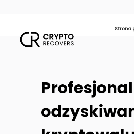
Strona
Profesjona
odzyskiwani