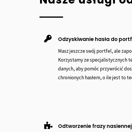

Odzyskiwanie hasła do port
Masz jeszcze swój portfel, ale zap
Korzystamy ze specjalistycznych t
danych, aby pomóc przywrócić dost
chronionych hasłem, o ile jest to t

Odtworzenie frazy nasiennej