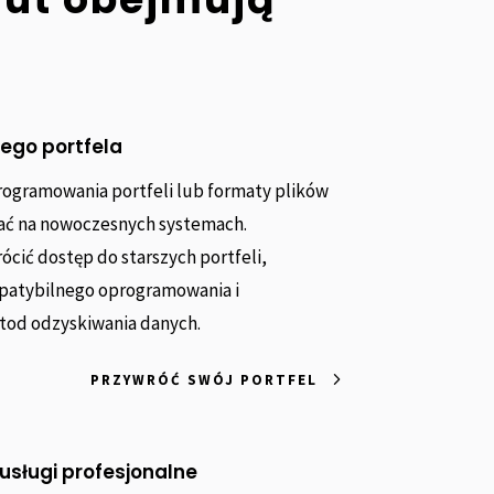
ego portfela
rogramowania portfeli lub formaty plików
łać na nowoczesnych systemach.
ić dostęp do starszych portfeli,
mpatybilnego oprogramowania i
od odzyskiwania danych.
PRZYWRÓĆ SWÓJ PORTFEL
 usługi profesjonalne