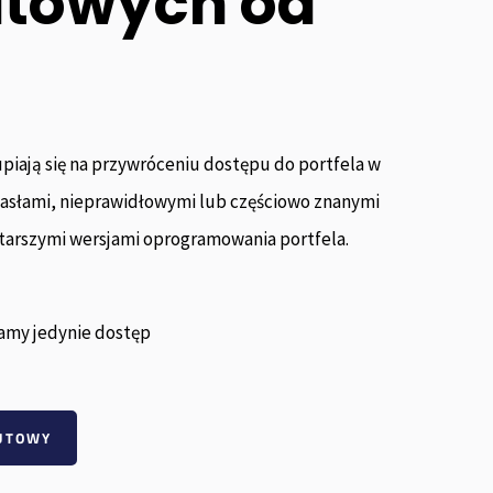
utowych od
piają się na przywróceniu dostępu do portfela w
R
asłami, nieprawidłowymi lub częściowo znanymi
lo
a
tarszymi wersjami oprogramowania portfela.
t
my
wo
go
amy jedynie dostęp
wo
t
w
LUTOWY