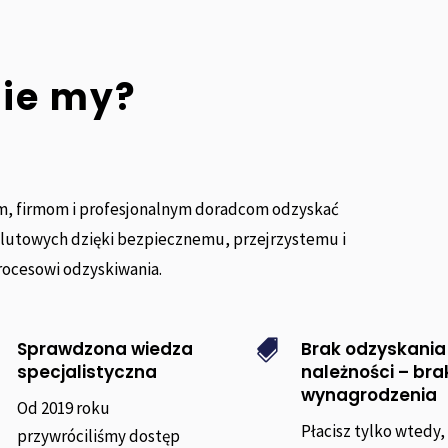
nie my?
, firmom i profesjonalnym doradcom odzyskać
alutowych dzięki bezpiecznemu, przejrzystemu i
rocesowi odzyskiwania.
Sprawdzona wiedza
Brak odzyskania

specjalistyczna
należności – bra
wynagrodzenia
Od 2019 roku
Płacisz tylko wtedy,
przywróciliśmy dostęp