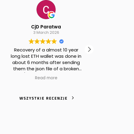
CjD Paratwa
Alexander B Pi
3 March 2026
30 January 202
ecovery of a almost 10 year
Excellent service! I th
ng lost ETH wallet was done in
never see my coins
bout 6 months after sending
hem the json file of a broken
(Translated by Goo
st / ethereum wallet. Perfekt
original
)
Read more
Read more
rk absolutly trustworthy, and
od help with creating New 24
rd seed phrase wallet. Worth
WSZYSTKIE RECENZJE
he money. Thank you at the
hole CryptoRecovers Team.