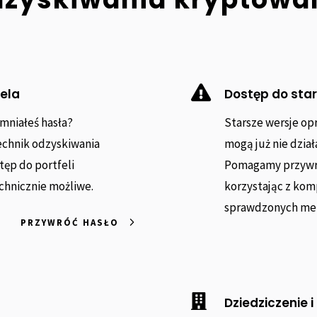

fela
Dostęp do star
omniałeś hasła?
Starsze wersje op
echnik odzyskiwania
mogą już nie dzia
ęp do portfeli
Pomagamy przywróc
echnicznie możliwe.
korzystając z ko
sprawdzonych met
PRZYWRÓĆ HASŁO

Dziedziczenie i