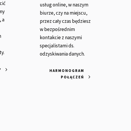
cić
usług online, w naszym
amy
biurze, czy na miejscu,
, a
przez cały czas będziesz
w bezpośrednim
h
kontakcie z naszymi
specjalistami ds.
ty.
odzyskiwania danych.
Y
HARMONOGRAM
POŁĄCZEŃ