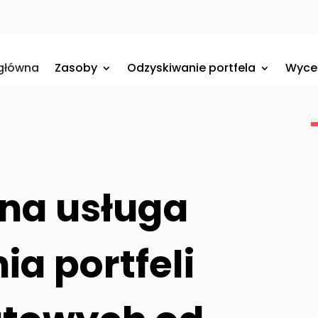
 główna
Zasoby
Odzyskiwanie portfela
Wyce
lna usługa
a portfeli