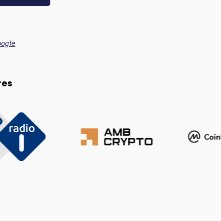
oogle
res