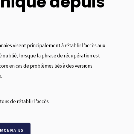
hique depuis
Re
aies visent principalement à rétablir l’accès aux
lon
té oublié, lorsque la phrase de récupération est
ab
th
ore en cas de problèmes liés à des versions
mys
wor
.
goo
wor
th
wh
ons de rétablir l’accès
OMONNAIES