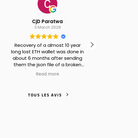
CjD Paratwa
Alexander B Pi
3 March 2026
30 January 2026
covery of a almost 10 year
Excellent service! I th
g lost ETH wallet was done in
never see my coins 
out 6 months after sending
em the json file of a broken
(Translated by Goog
t / ethereum wallet. Perfekt
original
)
Read more
Read more
k absolutly trustworthy, and
d help with creating New 24
d seed phrase wallet. Worth
TOUS LES AVIS
e money. Thank you at the
ole CryptoRecovers Team.