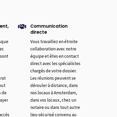
ent,
Communication

directe
rsque
Vous travaillez en étroite
vec
collaboration avec notre
 sont
équipe et êtes en contact
direct avec les spécialistes
t
chargés de votre dossier.
trat
Les réunions peuvent se
but
dérouler à distance, dans
s de
nos locaux à Amsterdam,
payer
dans vos locaux, chez un
notaire ou dans tout autre
’accès
lieu sécurisé convenu au