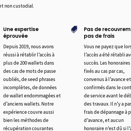
et non custodial.
Une expertise
Pas de recouvrem

éprouvée
pas de frais
Depuis 2019, nous avons
Vous ne payez que lo
réussi à rétablir l’accès à
l’accès a été rétabli a
plus de 200 wallets dans
succès. Les honoraires
des cas de mots de passe
fixés au cas par cas,
oubliés, de seed phrases
convenus à l’avance e
incomplètes, de données
confirmés dans le con
de wallet endommagées et
de service avant le dé
d’anciens wallets. Notre
des travaux. Il n’y a pa
expérience couvre aussi
frais de dépannage à 
bien les méthodes de
d’avance, et aucun
récupération courantes
honoraire n’est dû si l