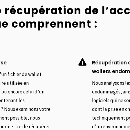
 récupération de l’ac
ue comprennent :

sse
Récupération d
wallets endom
’un fichier de wallet
re utilisée en
Nous analysons le
 ou encore celui d’un
endommagés, ainsi 
ontenant les
logiciels qui ne s
t ? Nous examinons votre
dont la prise en ch
ment possible, nous
techniquement poss
 permettre de récupérer
d’un environnemen