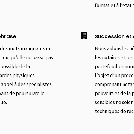
format et à l’état 

phrase
Succession et
 des mots manquants ou
Nous aidons les hé
t ou qu’elle ne passe pas
les notaires et le
 possible de la
portefeuilles numé
gardes physiques
l’objet d’un proce
ppel à des spécialistes
comprenant notamm
vant de poursuivre le
pouvoirs et de la 
que.
sensibles ne soien
techniques de ré