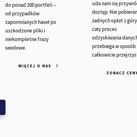
uda nam się przywró
do ponad 200 portfeli –
dostęp. Nie pobier
od przypadków
żadnych opłat z góry
zapomnianych haseł po
cały proces
uszkodzone pliki i
odzyskiwania danyc
niekompletne frazy
przebiega w sposób
seedowe.
całkowicie przejrzys
WIĘCEJ O NAS
ZOBACZ CEN