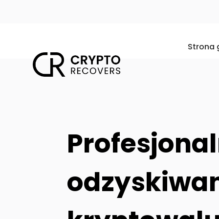
Strona
Profesjona
odzyskiwani