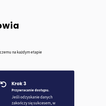
owia
i czemu na każdym etapie
Krok 3

Przywracanie dostępu.
Jeśli odzyskanie danych
zakończy się sukcesem, w