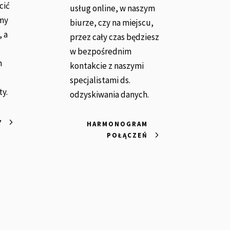
cić
usług online, w naszym
amy
biurze, czy na miejscu,
, a
przez cały czas będziesz
w bezpośrednim
h
kontakcie z naszymi
specjalistami ds.
ty.
odzyskiwania danych.
Y
HARMONOGRAM
POŁĄCZEŃ