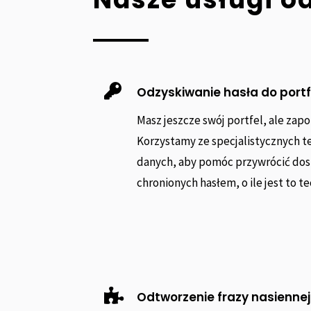

Odzyskiwanie hasła do port
Masz jeszcze swój portfel, ale zap
Korzystamy ze specjalistycznych t
danych, aby pomóc przywrócić dost
chronionych hasłem, o ile jest to t

Odtworzenie frazy nasiennej