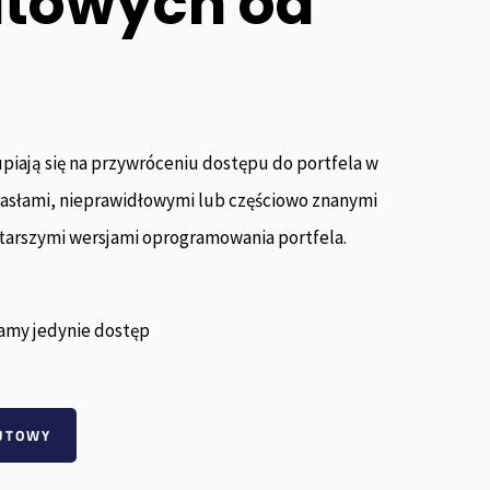
utowych od
piają się na przywróceniu dostępu do portfela w
Recover
asłami, nieprawidłowymi lub częściowo znanymi
long los
about 6
tarszymi wersjami oprogramowania portfela.
them th
myst / e
work abs
good hel
amy jedynie dostęp
word see
the mo
whole 
LUTOWY