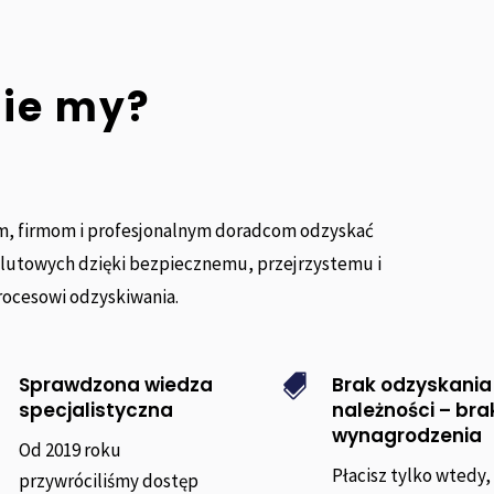
nie my?
, firmom i profesjonalnym doradcom odzyskać
alutowych dzięki bezpiecznemu, przejrzystemu i
rocesowi odzyskiwania.
Sprawdzona wiedza
Brak odzyskania

specjalistyczna
należności – bra
wynagrodzenia
Od 2019 roku
Płacisz tylko wtedy,
przywróciliśmy dostęp