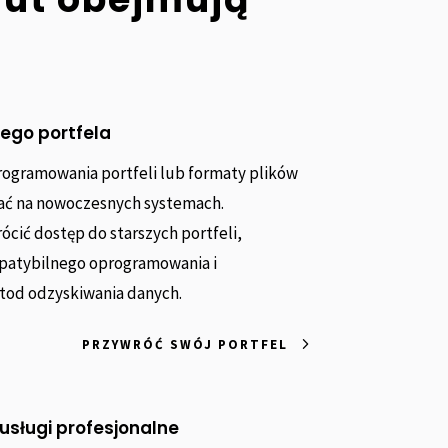
ego portfela
rogramowania portfeli lub formaty plików
łać na nowoczesnych systemach.
ić dostęp do starszych portfeli,
mpatybilnego oprogramowania i
od odzyskiwania danych.
PRZYWRÓĆ SWÓJ PORTFEL
 usługi profesjonalne