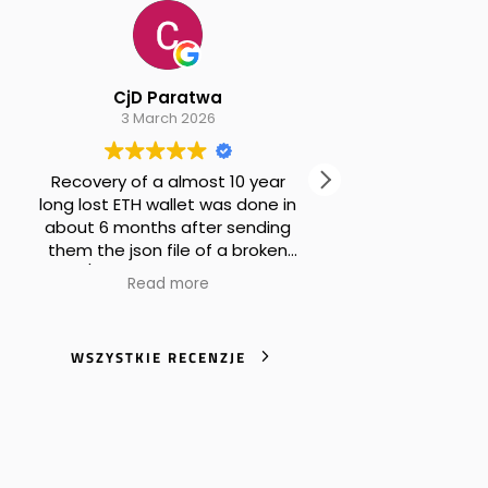
CjD Paratwa
Alexander B Piano
3 March 2026
30 January 2026
y of a almost 10 year
Excellent service! I thought 
t ETH wallet was done in
never see my coins again
 months after sending
e json file of a broken
(Translated by Google,
s
thereum wallet. Perfekt
original
)
Read more
Read more
olutly trustworthy, and
p with creating New 24
d phrase wallet. Worth
WSZYSTKIE RECENZJE
ney. Thank you at the
CryptoRecovers Team.