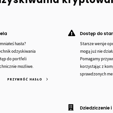

fela
Dostęp do star
omniałeś hasła?
Starsze wersje op
echnik odzyskiwania
mogą już nie dzia
ęp do portfeli
Pomagamy przywróc
echnicznie możliwe.
korzystając z ko
sprawdzonych met
PRZYWRÓĆ HASŁO

Dziedziczenie i