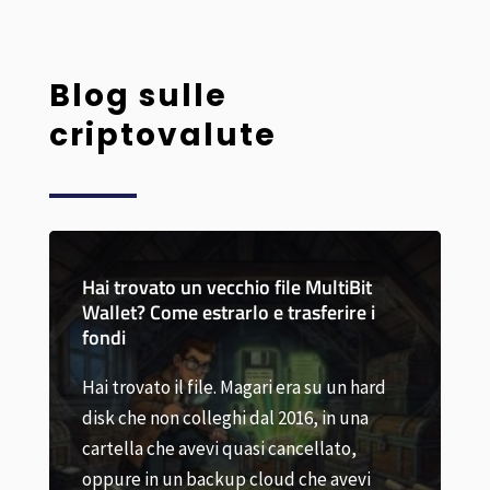
Blog sulle
criptovalute
it
e i
Come recuperare il portafoglio
 hard
MetaMask – Guida completa
na
,
Recuperi il Suo wallet MetaMask
vi
smarrito grazie alla nostra guida