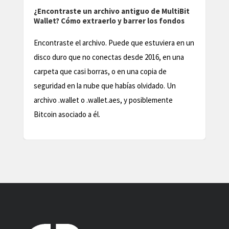
completa
iguo de MultiBit
rrer los fondos
Recupera tu MetaMask cartera perdido en
con nuestra completa guía de solución de
 que estuviera en un
problemas. Aprende a acceder a tus cripto
sde 2016, en una
a proteger tu identidad digital.
na copia de
s olvidado. Un
y posiblemente