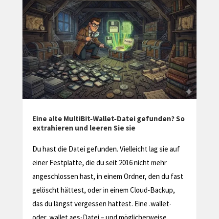
let-Datei gefunden? So
Zugriff verloren? So stellst du de
Sie sie
Wallet 2026 sicher wieder her
. Vielleicht lag sie auf
Entsperren Sie Ihr Bitcoin Wallet und
eit 2016 nicht mehr
sich Ihre Kryptowährung zurück. Unse
nem Ordner, den du fast
verständlichen Anweisungen helfen I
 einem Cloud-Backup,
verlorenes Wallet im Handumdrehen
ttest. Eine .wallet-
wiederzuerlangen.
und möglicherweise