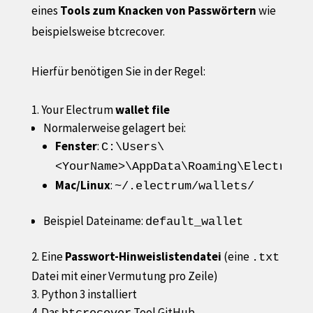
eines
Tools zum Knacken von Passwörtern
wie
beispielsweise btcrecover.
Hierfür benötigen Sie in der Regel:
Your Electrum
wallet file
Normalerweise gelagert bei:
Fenster
:
C:\Users\
<YourName>\AppData\Roaming\Electrum\
Mac/Linux
:
~/.electrum/wallets/
Beispiel Dateiname:
default_wallet
Eine
Passwort-Hinweislistendatei
(eine
.txt
Datei mit einer Vermutung pro Zeile)
Python 3 installiert
Das
Tool
GitHub.